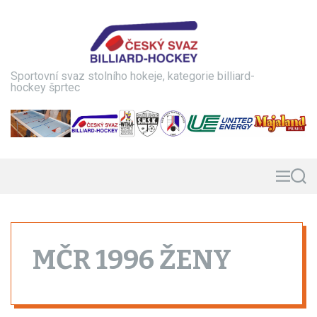
S
k
i
p
t
Sportovní svaz stolního hokeje, kategorie billiard-
o
hockey šprtec
c
o
n
t
e
n
M
S
e
e
t
n
a
u
r
c
h
MČR 1996 ŽENY