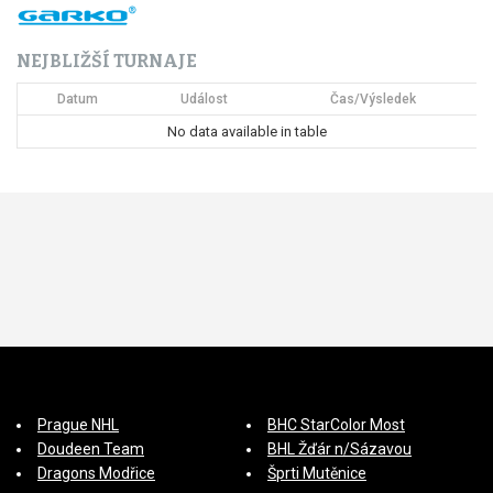
NEJBLIŽŠÍ TURNAJE
Datum
Událost
Čas/Výsledek
No data available in table
Prague NHL
BHC StarColor Most
Doudeen Team
BHL Žďár n/Sázavou
Dragons Modřice
Šprti Mutěnice