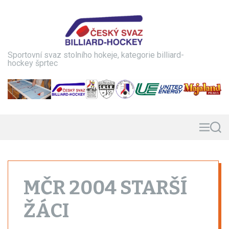
S
k
i
p
t
Sportovní svaz stolního hokeje, kategorie billiard-
o
hockey šprtec
c
o
n
t
e
n
M
S
e
e
t
n
a
u
r
c
h
MČR 2004 STARŠÍ
ŽÁCI