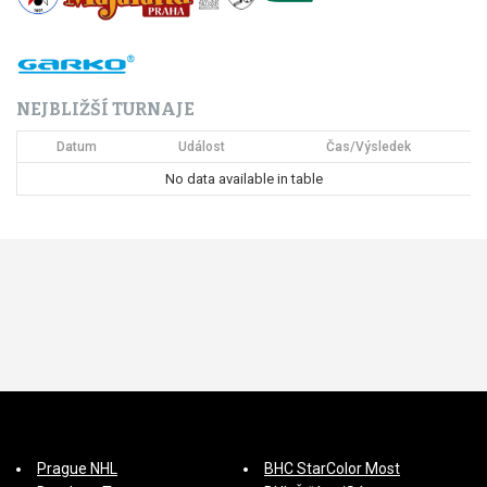
NEJBLIŽŠÍ TURNAJE
Datum
Událost
Čas/Výsledek
No data available in table
Prague NHL
BHC StarColor Most