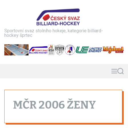
S
k
i
p
t
Sportovní svaz stolního hokeje, kategorie billiard-
o
hockey šprtec
c
o
n
t
e
n
M
S
e
e
t
n
a
u
r
c
h
MČR 2006 ŽENY