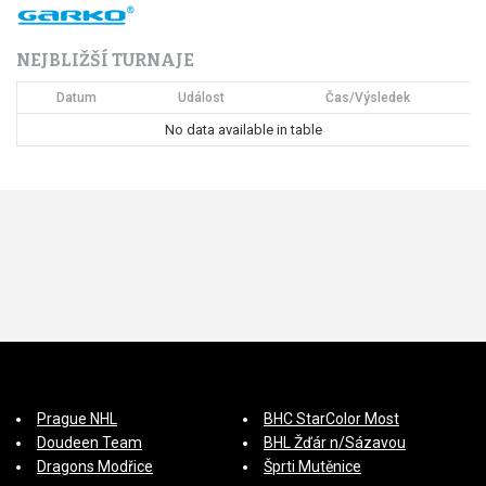
NEJBLIŽŠÍ TURNAJE
Datum
Událost
Čas/Výsledek
No data available in table
Prague NHL
BHC StarColor Most
Doudeen Team
BHL Žďár n/Sázavou
Dragons Modřice
Šprti Mutěnice