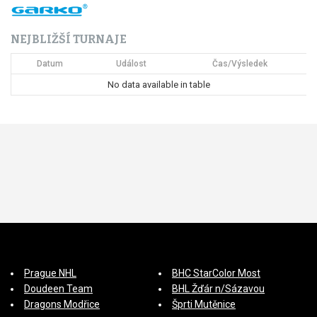
NEJBLIŽŠÍ TURNAJE
Datum
Událost
Čas/Výsledek
No data available in table
Prague NHL
BHC StarColor Most
Doudeen Team
BHL Žďár n/Sázavou
Dragons Modřice
Šprti Mutěnice