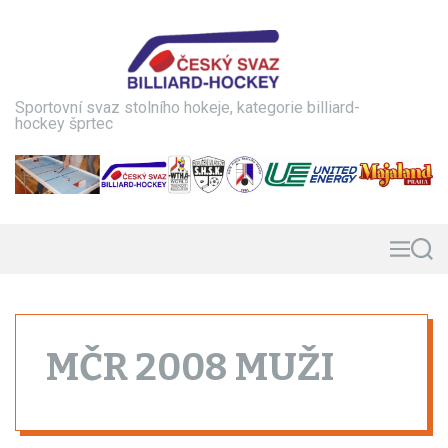
S
k
i
p
t
Sportovní svaz stolního hokeje, kategorie billiard-
o
hockey šprtec
c
o
n
t
e
n
M
S
e
e
t
n
a
u
r
c
h
MČR 2008 MUŽI