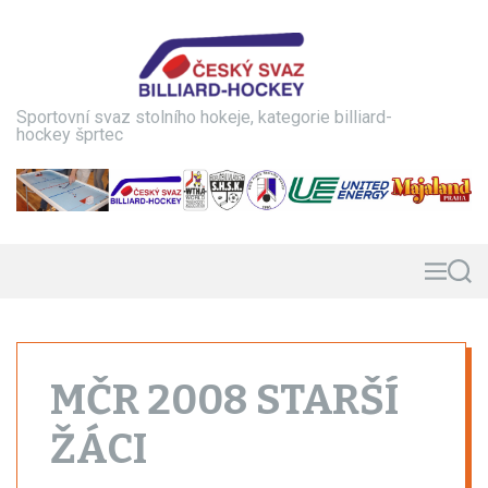
S
k
i
p
t
Sportovní svaz stolního hokeje, kategorie billiard-
o
hockey šprtec
c
o
n
t
e
n
M
S
e
e
t
n
a
u
r
c
h
MČR 2008 STARŠÍ
ŽÁCI