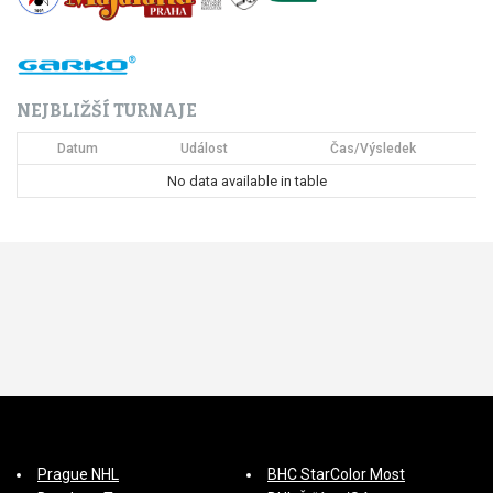
NEJBLIŽŠÍ TURNAJE
Datum
Událost
Čas/Výsledek
No data available in table
Prague NHL
BHC StarColor Most