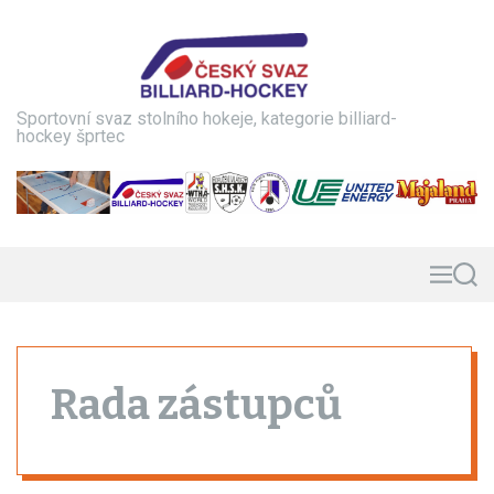
S
k
i
p
t
Sportovní svaz stolního hokeje, kategorie billiard-
o
hockey šprtec
c
o
n
t
e
n
M
S
e
e
t
n
a
u
r
c
h
Rada zástupců