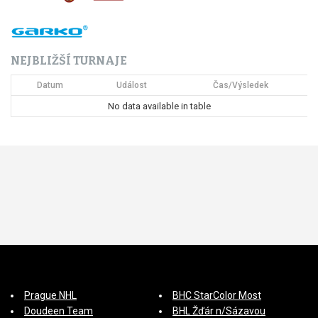
NEJBLIŽŠÍ TURNAJE
Datum
Událost
Čas/Výsledek
No data available in table
Prague NHL
BHC StarColor Most
Doudeen Team
BHL Žďár n/Sázavou