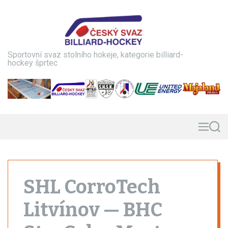
S
k
i
p
t
Sportovní svaz stolního hokeje, kategorie billiard-
o
hockey šprtec
c
o
n
t
e
n
M
S
e
e
t
n
a
u
r
c
h
SHL CorroTech
Litvínov — BHC