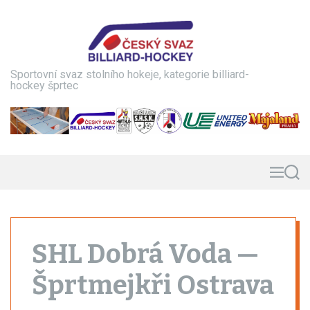
S
k
i
p
t
Sportovní svaz stolního hokeje, kategorie billiard-
o
hockey šprtec
c
o
n
t
e
n
M
S
e
e
t
n
a
u
r
c
h
SHL Dobrá Voda —
Šprtmejkři Ostrava