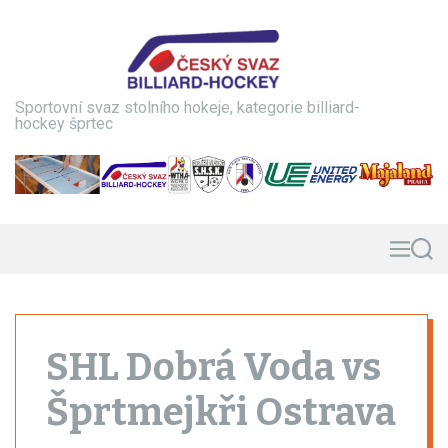
S
k
i
p
t
Sportovní svaz stolního hokeje, kategorie billiard-
o
hockey šprtec
c
o
n
t
e
n
M
S
e
e
t
n
a
u
r
c
h
SHL Dobrá Voda vs
Šprtmejkři Ostrava