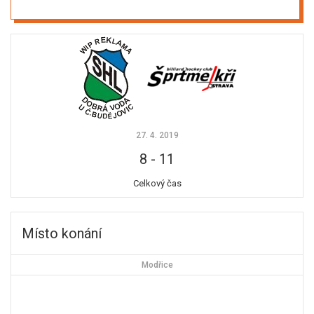
27. 4. 2019
8
-
11
Celkový čas
Místo konání
Modřice