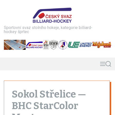
S
k
i
p
t
Sportovní svaz stolního hokeje, kategorie billiard-
o
hockey šprtec
c
o
n
t
e
n
M
S
e
e
t
n
a
u
r
c
h
Sokol Střelice —
BHC StarColor