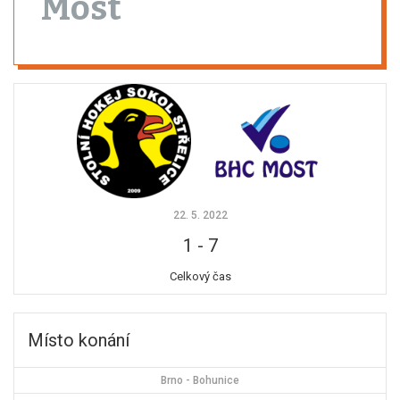
Most
22. 5. 2022
1
-
7
Celkový čas
Místo konání
Brno - Bohunice