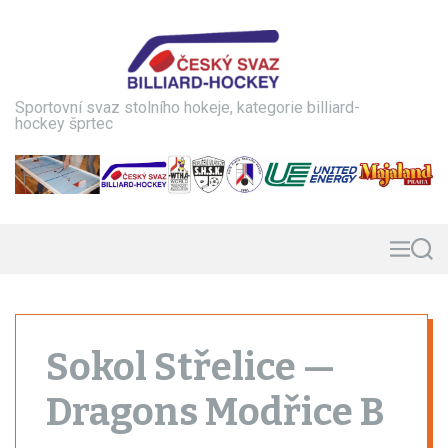
S
k
i
p
t
Sportovní svaz stolního hokeje, kategorie billiard-
o
hockey šprtec
c
o
n
t
e
n
M
S
e
e
t
n
a
u
r
c
h
Sokol Střelice —
Dragons Modřice B