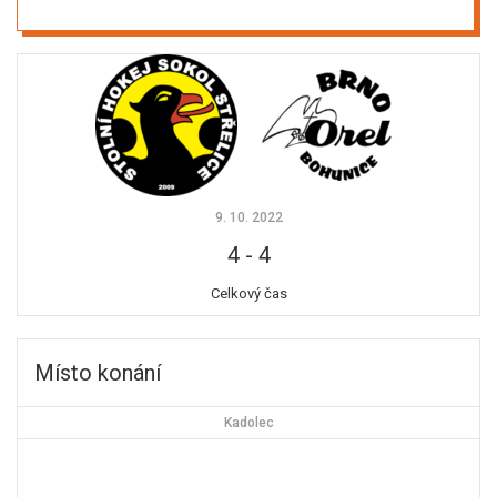
9. 10. 2022
4
-
4
Celkový čas
Místo konání
Kadolec