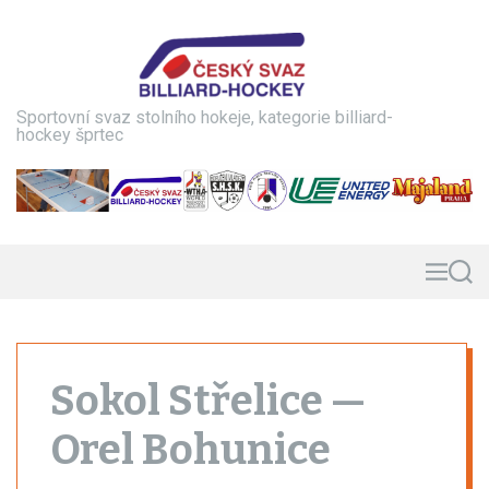
S
k
i
p
t
Sportovní svaz stolního hokeje, kategorie billiard-
o
hockey šprtec
c
o
n
t
e
n
M
S
e
e
t
n
a
u
r
c
h
Sokol Střelice —
Orel Bohunice