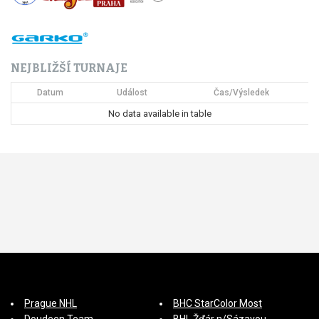
NEJBLIŽŠÍ TURNAJE
Datum
Událost
Čas/Výsledek
No data available in table
Prague NHL
BHC StarColor Most
Doudeen Team
BHL Žďár n/Sázavou