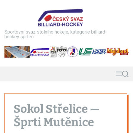
S
k
i
p
t
Sportovní svaz stolního hokeje, kategorie billiard-
o
hockey šprtec
c
o
n
t
e
n
M
S
e
e
t
n
a
u
r
c
h
Sokol Střelice —
Šprti Mutěnice