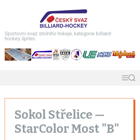
S
k
i
p
t
Sportovní svaz stolního hokeje, kategorie billiard-
o
hockey šprtec
c
o
n
t
e
n
M
S
e
e
t
n
a
u
r
c
h
Sokol Střelice —
StarColor Most "B"