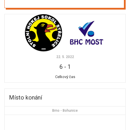
22. 5. 2022
6
-
1
Celkový čas
Místo konání
Brno - Bohunice