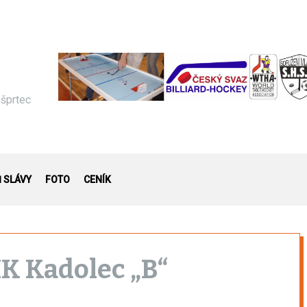
 šprtec
Ň SLÁVY
FOTO
CENÍK
K Kadolec „B“