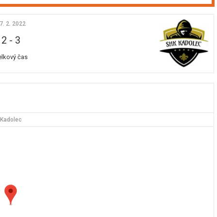
7. 2. 2022
2
-
3
elkový čas
Kadolec