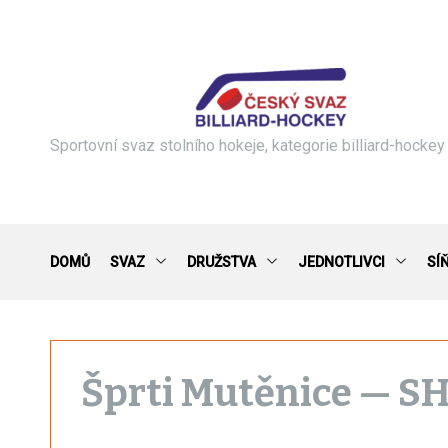
S
k
i
p
t
o
c
Sportovní svaz stolního hokeje, kategorie billiard-hockey
o
n
t
e
n
DOMŮ
SVAZ
DRUŽSTVA
JEDNOTLIVCI
SÍ
t
Šprti Mutěnice — SH