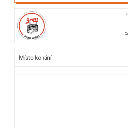
2
C
Místo konání