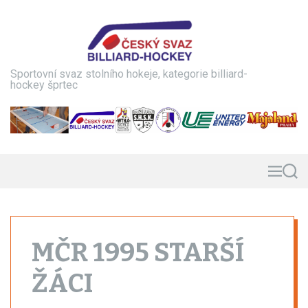
S
k
i
p
t
Sportovní svaz stolního hokeje, kategorie billiard-
o
hockey šprtec
c
o
n
t
e
n
M
S
e
e
t
n
a
u
r
c
h
MČR 1995 STARŠÍ
ŽÁCI