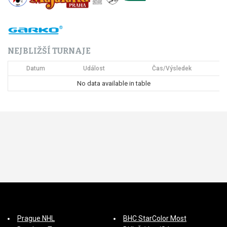
NEJBLIŽŠÍ TURNAJE
Datum
Událost
Čas/Výsledek
No data available in table
Prague NHL
BHC StarColor Most