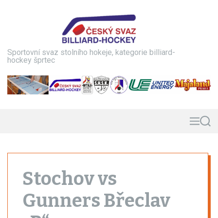
S
k
i
p
t
Sportovní svaz stolního hokeje, kategorie billiard-
o
hockey šprtec
c
o
n
t
e
n
M
S
e
e
t
n
a
u
r
c
h
Stochov vs
Gunners Břeclav