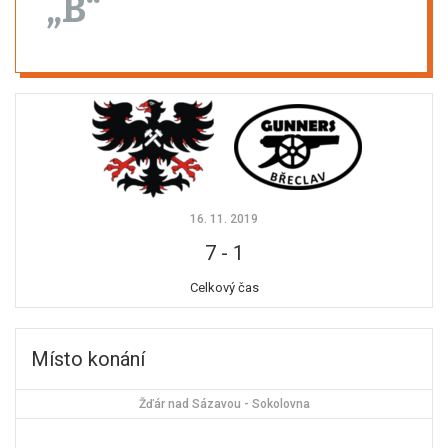
„B“
16. 11. 2019
7
-
1
Celkový čas
Místo konání
Žďár nad Sázavou - Sokolovna