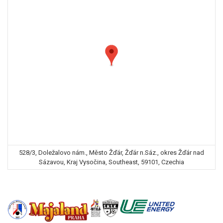
528/3, Doležalovo nám., Město Žďár, Žďár n.Sáz., okres Žďár nad
Sázavou, Kraj Vysočina, Southeast, 59101, Czechia