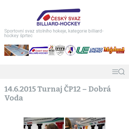
S
k
i
p
t
Sportovní svaz stolního hokeje, kategorie billiard-
o
hockey šprtec
c
o
n
t
e
n
M
S
e
e
t
n
a
14.6.2015 Turnaj ČP12 – Dobrá
u
r
c
Voda
h