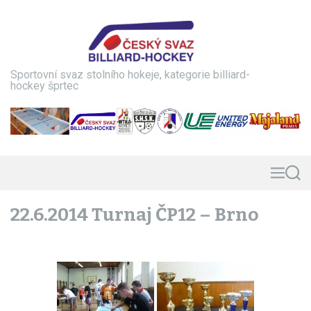
S
k
i
p
t
Sportovní svaz stolního hokeje, kategorie billiard-
o
hockey šprtec
c
o
n
t
e
n
M
S
e
e
t
n
a
22.6.2014 Turnaj ČP12 – Brno
u
r
c
h