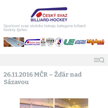
S
k
i
p
t
Sportovní svaz stolního hokeje, kategorie billiard-
o
hockey šprtec
c
o
n
t
e
n
M
S
e
e
t
n
a
26.11.2016 MČR – Žďár nad
u
r
c
Sázavou
h