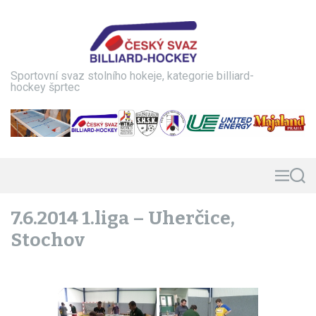
S
k
i
p
t
Sportovní svaz stolního hokeje, kategorie billiard-
o
hockey šprtec
c
o
n
t
e
n
M
S
e
e
t
n
a
7.6.2014 1.liga – Uherčice,
u
r
c
Stochov
h