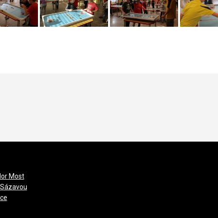
lor Most
/Sázavou
ice