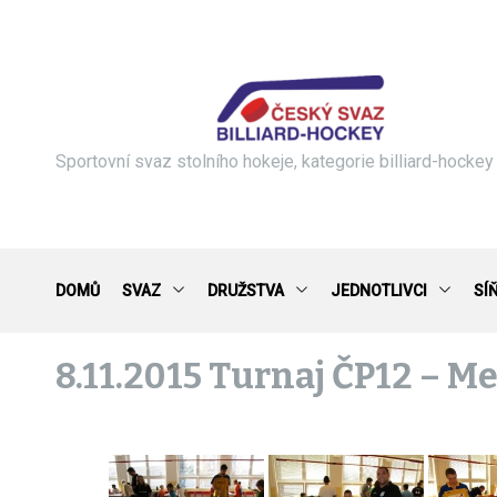
S
k
i
p
t
o
c
Sportovní svaz stolního hokeje, kategorie billiard-hockey
o
n
t
e
n
DOMŮ
SVAZ
DRUŽSTVA
JEDNOTLIVCI
SÍ
t
8.11.2015 Turnaj ČP12 – M