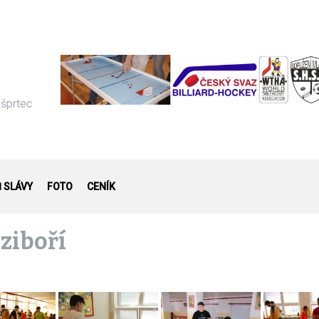
 šprtec
Ň SLÁVY
FOTO
CENÍK
eziboří