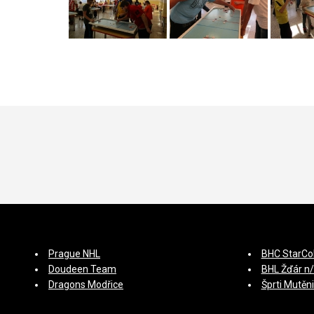
Prague NHL
BHC StarCo
Doudeen Team
BHL Žďár n
Dragons Modřice
Šprti Mutěn