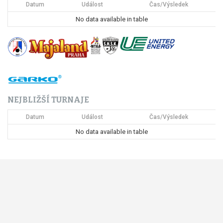
Datum
Událost
Čas/Výsledek
p
No data available in table
r
o
p
ř
NEJBLIŽŠÍ TURNAJE
í
Datum
Událost
Čas/Výsledek
s
No data available in table
p
ě
v
e
k