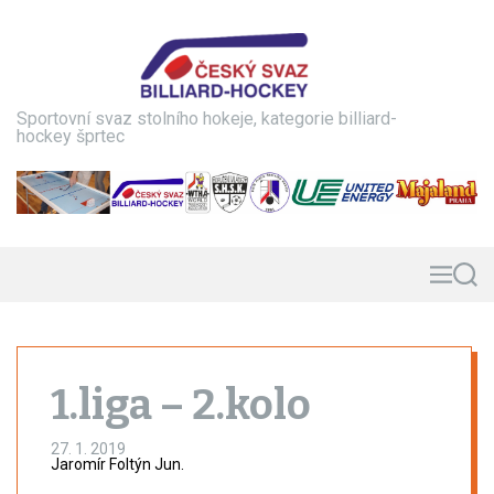
S
k
i
p
t
Sportovní svaz stolního hokeje, kategorie billiard-
o
hockey šprtec
c
o
n
t
e
n
M
S
e
e
t
n
a
u
r
c
h
1.liga – 2.kolo
27. 1. 2019
Jaromír Foltýn Jun.