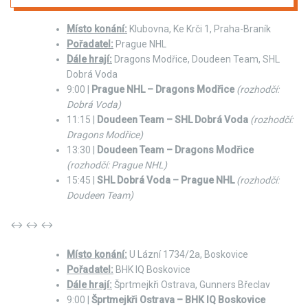
Místo konání:
Klubovna, Ke Krči 1, Praha-Braník
Pořadatel:
Prague NHL
Dále hrají:
Dragons Modřice, Doudeen Team, SHL
Dobrá Voda
9:00 |
Prague NHL – Dragons Modřice
(rozhodčí:
Dobrá Voda)
11:15 |
Doudeen Team – SHL Dobrá Voda
(rozhodčí:
Dragons Modřice)
13:30 |
Doudeen Team – Dragons Modřice
(rozhodčí: Prague NHL)
15:45 |
SHL Dobrá Voda – Prague NHL
(rozhodčí:
Doudeen Team)
↔ ↔ ↔
Místo konání:
U Lázní 1734/2a, Boskovice
Pořadatel:
BHK IQ Boskovice
Dále hrají:
Šprtmejkři Ostrava, Gunners Břeclav
9:00 |
Šprtmejkři Ostrava – BHK IQ Boskovice