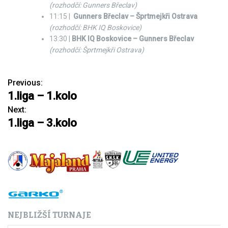
(rozhodčí: Gunners Břeclav)
11:15 |
Gunners Břeclav – Šprtmejkři Ostrava
(rozhodčí: BHK IQ Boskovice)
13:30 |
BHK IQ Boskovice – Gunners Břeclav
(rozhodčí: Šprtmejkři Ostrava)
Previous:
N
1.liga – 1.kolo
a
Next:
1.liga – 3.kolo
v
i
g
a
c
NEJBLIŽŠÍ TURNAJE
e