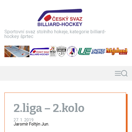
S
k
i
p
t
Sportovní svaz stolního hokeje, kategorie billiard-
o
hockey šprtec
c
o
n
t
e
n
M
S
e
e
t
n
a
u
r
c
h
2.liga – 2.kolo
27. 1. 2019
Jaromír Foltýn Jun.