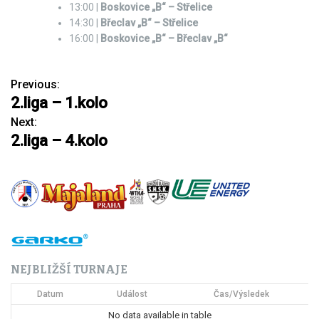
13:00 |
Boskovice „B“ – Střelice
14:30 |
Břeclav „B“ – Střelice
16:00 |
Boskovice „B“ – Břeclav „B“
Previous:
N
2.liga – 1.kolo
a
Next:
2.liga – 4.kolo
v
i
g
a
c
NEJBLIŽŠÍ TURNAJE
e
Datum
Událost
Čas/Výsledek
p
No data available in table