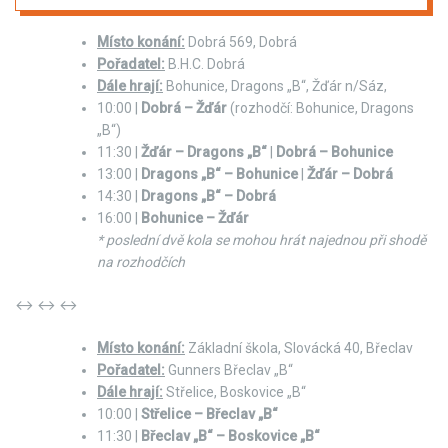
Místo konání:
Dobrá 569, Dobrá
Pořadatel:
B.H.C. Dobrá
Dále hrají:
Bohunice, Dragons „B“, Žďár n/Sáz,
10:00 |
Dobrá – Žďár
(rozhodčí: Bohunice, Dragons
„B“)
11:30 |
Žďár – Dragons „B“
|
Dobrá – Bohunice
13:00 |
Dragons „B“ – Bohunice
|
Žďár – Dobrá
14:30 |
Dragons „B“ – Dobrá
16:00 |
Bohunice – Žďár
* poslední dvě kola se mohou hrát najednou při shodě
na rozhodčích
↔ ↔ ↔
Místo konání:
Základní škola, Slovácká 40, Břeclav
Pořadatel:
Gunners Břeclav „B“
Dále hrají:
Střelice, Boskovice „B“
10:00 |
Střelice – Břeclav „B“
11:30 |
Břeclav „B“ – Boskovice „B“