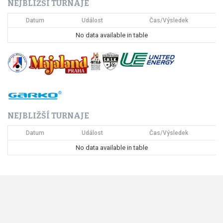
NEJBLIŽŠÍ TURNAJE
e
Datum
Událost
Čas/Výsledek
p
No data available in table
r
o
p
ř
NEJBLIŽŠÍ TURNAJE
í
Datum
Událost
Čas/Výsledek
s
No data available in table
p
ě
v
e