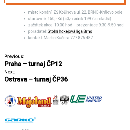
místo konání: ZŠ Košinova ul. 22, BRNO-Královo pole
startovné: 150,- Kč (50,- ročník 1997 a mladší)
začátek akce: 10:00 hod – prezentace 9:30-9:50 hod
pořadatel:
Stolní hokejová liga Brno
kontakt: Martin Kučera 777 876 487
Previous:
N
Praha – turnaj ČP12
a
Next:
Ostrava – turnaj ČP36
v
i
g
a
c