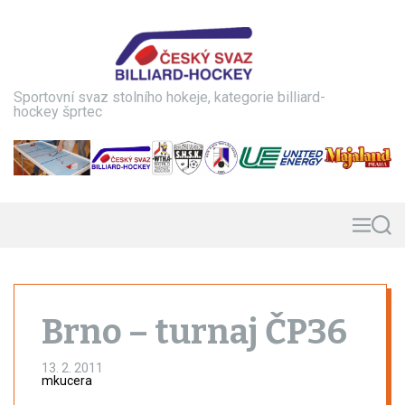
S
k
i
p
t
Sportovní svaz stolního hokeje, kategorie billiard-
o
hockey šprtec
c
o
n
t
e
n
M
S
e
e
t
n
a
u
r
c
h
Brno – turnaj ČP36
13. 2. 2011
mkucera