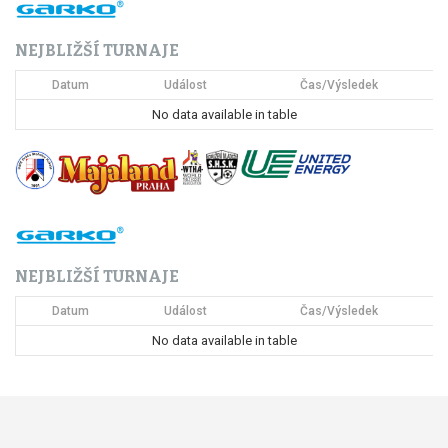
c
NEJBLIŽŠÍ TURNAJE
e
Datum
Událost
Čas/Výsledek
p
No data available in table
r
o
p
ř
NEJBLIŽŠÍ TURNAJE
í
Datum
Událost
Čas/Výsledek
s
No data available in table
p
ě
v