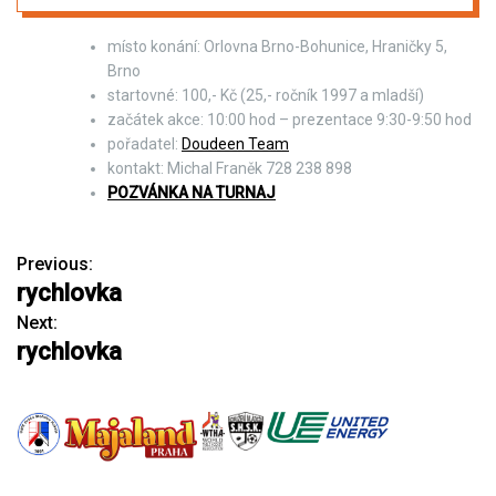
místo konání: Orlovna Brno-Bohunice, Hraničky 5,
Brno
startovné: 100,- Kč (25,- ročník 1997 a mladší)
začátek akce: 10:00 hod – prezentace 9:30-9:50 hod
pořadatel:
Doudeen Team
kontakt: Michal Franěk 728 238 898
POZVÁNKA NA TURNAJ
Previous:
N
rychlovka
a
Next:
rychlovka
v
i
g
a