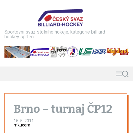
S
k
i
p
t
Sportovní svaz stolního hokeje, kategorie billiard-
o
hockey šprtec
c
o
n
t
e
n
M
S
e
e
t
n
a
u
r
c
h
Brno – turnaj ČP12
15. 5. 2011
mkucera