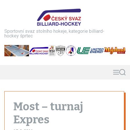
S
k
i
p
t
Sportovní svaz stolního hokeje, kategorie billiard-
o
hockey šprtec
c
o
n
t
e
n
M
S
e
e
t
n
a
u
r
c
h
Most – turnaj
Expres