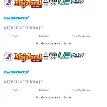
g
a
c
NEJBLIŽŠÍ TURNAJE
e
Datum
Událost
Čas/Výsledek
p
No data available in table
r
o
p
ř
NEJBLIŽŠÍ TURNAJE
í
Datum
Událost
Čas/Výsledek
s
No data available in table
p