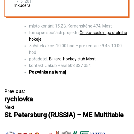
17. 5. 2011
mkucera
místo konání: 15.ZŠ, Komenského 474, Most
turnaj se součástí projektu
Česko-saská liga stolního
hokeje
začátek akce: 10:00 hod – prezentace 9:45-10:00
hod
pořadatel:
Billiard-hockey club Most
kontakt: Jakub Hasil 603 337 054
Pozvánka na turnaj
Previous:
N
rychlovka
a
Next:
St. Petersburg (RUSSIA) – ME Multitable
v
i