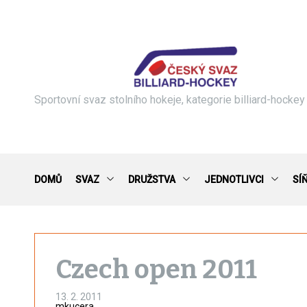
S
k
i
p
t
o
c
Sportovní svaz stolního hokeje, kategorie billiard-hockey
o
n
t
e
n
DOMŮ
SVAZ
DRUŽSTVA
JEDNOTLIVCI
SÍ
t
Czech open 2011
13. 2. 2011
mkucera