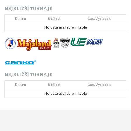
c
NEJBLIŽŠÍ TURNAJE
e
Datum
Událost
Čas/Výsledek
p
No data available in table
r
o
p
ř
NEJBLIŽŠÍ TURNAJE
í
Datum
Událost
Čas/Výsledek
s
No data available in table
p
ě
v