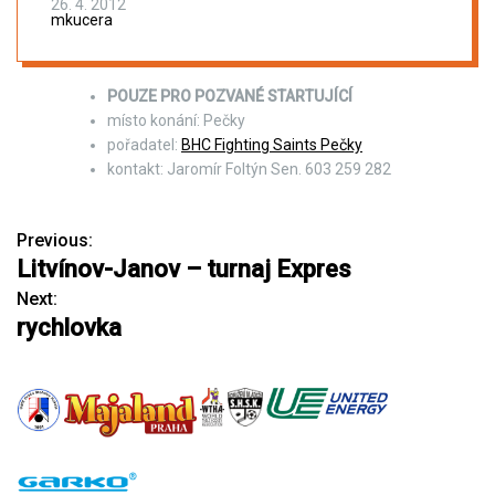
26. 4. 2012
mkucera
POUZE PRO POZVANÉ STARTUJÍCÍ
místo konání: Pečky
pořadatel:
BHC Fighting Saints Pečky
kontakt: Jaromír Foltýn Sen. 603 259 282
Previous:
N
Litvínov-Janov – turnaj Expres
a
Next:
rychlovka
v
i
g
a