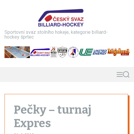
S
k
i
p
t
Sportovní svaz stolního hokeje, kategorie billiard-
o
hockey šprtec
c
o
n
t
e
n
M
S
e
e
t
n
a
u
r
c
h
Pečky – turnaj
Expres