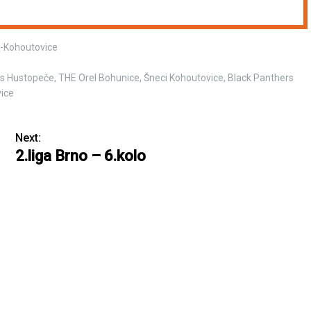
o-Kohoutovice
rs Hustopeče, THE Orel Bohunice, Šneci Kohoutovice, Black Panthers
vice
Next:
2.liga Brno – 6.kolo