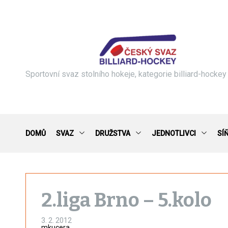
S
k
i
p
t
o
c
Sportovní svaz stolního hokeje, kategorie billiard-hockey
o
n
t
e
n
DOMŮ
SVAZ
DRUŽSTVA
JEDNOTLIVCI
SÍ
t
2.liga Brno – 5.kolo
3. 2. 2012
mkucera