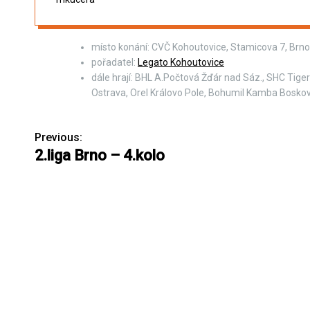
místo konání: CVČ Kohoutovice, Stamicova 7, Brn
pořadatel:
Legato Kohoutovice
dále hrají: BHL A.Počtová Žďár nad Sáz., SHC Tige
Ostrava, Orel Královo Pole, Bohumil Kamba Bosko
Previous:
N
2.liga Brno – 4.kolo
a
v
i
g
a
c