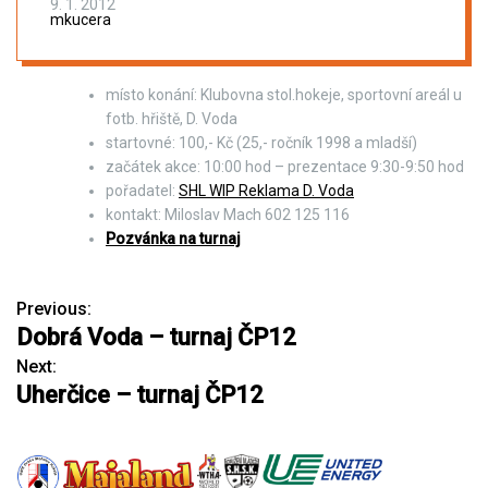
9. 1. 2012
mkucera
místo konání: Klubovna stol.hokeje, sportovní areál u
fotb. hřiště, D. Voda
startovné: 100,- Kč (25,- ročník 1998 a mladší)
začátek akce: 10:00 hod – prezentace 9:30-9:50 hod
pořadatel:
SHL WIP Reklama D. Voda
kontakt: Miloslav Mach 602 125 116
Pozvánka na turnaj
Previous:
N
Dobrá Voda – turnaj ČP12
a
Next:
Uherčice – turnaj ČP12
v
i
g