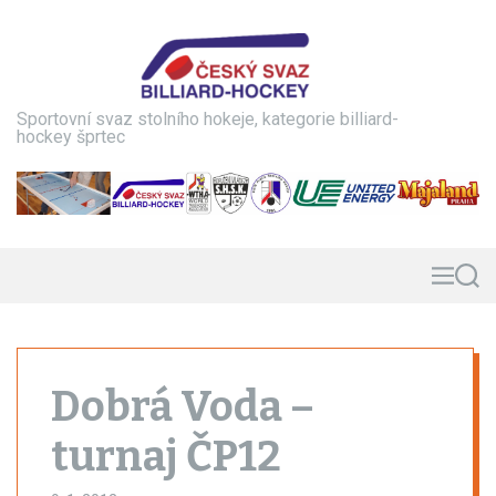
S
k
i
p
t
Sportovní svaz stolního hokeje, kategorie billiard-
o
hockey šprtec
c
o
n
t
e
n
M
S
e
e
t
n
a
u
r
c
h
Dobrá Voda –
turnaj ČP12