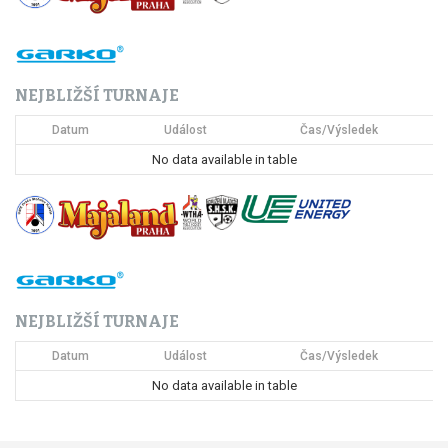
a
c
NEJBLIŽŠÍ TURNAJE
e
Datum
Událost
Čas/Výsledek
p
No data available in table
r
o
p
ř
NEJBLIŽŠÍ TURNAJE
í
Datum
Událost
Čas/Výsledek
s
No data available in table
p