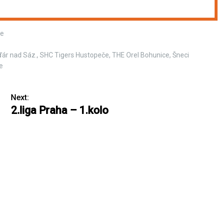
ce
ďár nad Sáz., SHC Tigers Hustopeče, THE Orel Bohunice, Šneci
e
Next:
2.liga Praha – 1.kolo