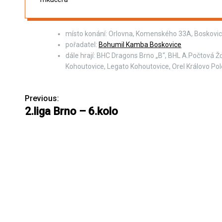
místo konání: Orlovna, Komenského 33A, Boskovi
pořadatel:
Bohumil Kamba Boskovice
dále hrají: BHC Dragons Brno „B“, BHL A.Počtová Ž
Kohoutovice, Legato Kohoutovice, Orel Královo Pol
Previous:
N
2.liga Brno – 6.kolo
a
v
i
g
a
c