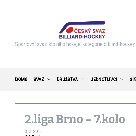
S
k
i
p
t
o
c
Sportovní svaz stolního hokeje, kategorie billiard-hockey
o
n
t
e
n
DOMŮ
SVAZ
DRUŽSTVA
JEDNOTLIVCI
SÍ
t
2.liga Brno – 7.kolo
3. 2. 2012
mkucera