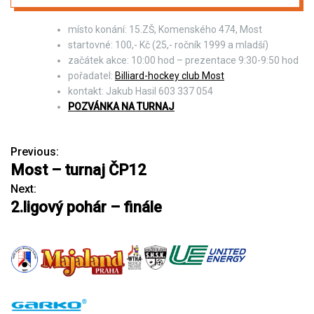
místo konání: 15.ZŠ, Komenského 474, Most
startovné: 100,- Kč (25,- ročník 1999 a mladší)
začátek akce: 10:00 hod – prezentace 9:30-9:50 hod
pořadatel:
Billiard-hockey club Most
kontakt: Jakub Hasil 603 337 054
POZVÁNKA NA TURNAJ
Previous:
N
Most – turnaj ČP12
a
Next:
2.ligový pohár – finále
v
i
g
a