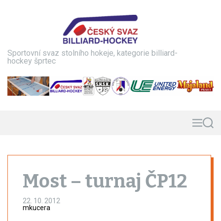
S
k
i
p
t
Sportovní svaz stolního hokeje, kategorie billiard-
o
hockey šprtec
c
o
n
t
e
n
M
S
e
e
t
n
a
u
r
c
h
Most – turnaj ČP12
22. 10. 2012
mkucera