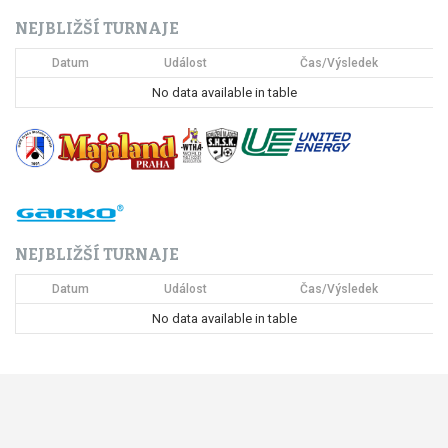
c
NEJBLIŽŠÍ TURNAJE
e
Datum
Událost
Čas/Výsledek
p
No data available in table
r
o
p
ř
NEJBLIŽŠÍ TURNAJE
í
Datum
Událost
Čas/Výsledek
s
No data available in table
p
ě
v