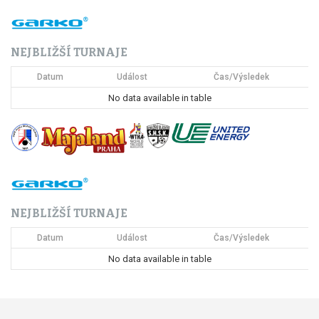
a
c
NEJBLIŽŠÍ TURNAJE
e
Datum
Událost
Čas/Výsledek
p
No data available in table
r
o
p
ř
NEJBLIŽŠÍ TURNAJE
í
Datum
Událost
Čas/Výsledek
s
No data available in table
p
ě