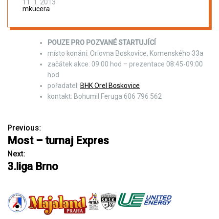
11. 1. 2013
mkucera
POUZE PRO POZVANÉ STARTUJÍCÍ
místo konání: Orlovna Boskovice, Komenského 33a
začátek akce: 09:00 hod – prezentace 08:45-09:00
hod
pořadatel:
BHK Orel Boskovice
kontakt: Bohumil Feruga 606 796 562
Previous:
N
Most – turnaj Expres
a
Next:
3.liga Brno
v
i
g