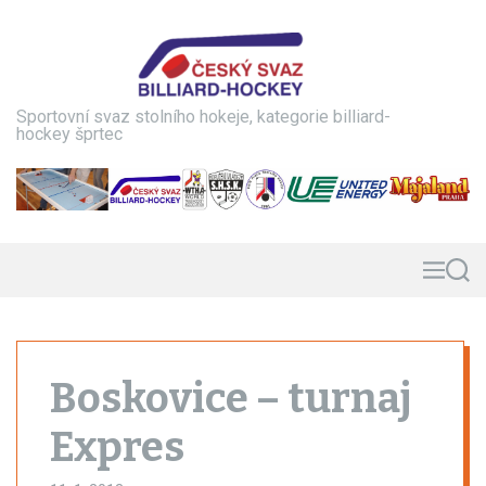
S
k
i
p
t
Sportovní svaz stolního hokeje, kategorie billiard-
o
hockey šprtec
c
o
n
t
e
n
M
S
e
e
t
n
a
u
r
c
h
Boskovice – turnaj
Expres