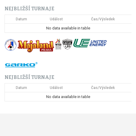
c
NEJBLIŽŠÍ TURNAJE
e
Datum
Událost
Čas/Výsledek
p
No data available in table
r
o
p
ř
NEJBLIŽŠÍ TURNAJE
í
Datum
Událost
Čas/Výsledek
s
No data available in table
p
ě
v