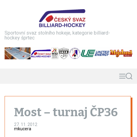
S
k
i
p
t
Sportovní svaz stolního hokeje, kategorie billiard-
o
hockey šprtec
c
o
n
t
e
n
M
S
e
e
t
n
a
u
r
c
h
Most – turnaj ČP36
27. 11. 2012
mkucera