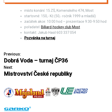
místo konání: 15.ZŠ, Komenského 474, Most
startovné: 150,- Kč (50,- ročník 1999 a mladší)
začátek akce: 10:00 hod – prezentace 9:30-9:50 hod
pořadatel:
Billiard-hockey club Most
kontakt: Jakub Hasil 603 337 054
Pozvánka na turnaj
Previous:
N
Dobrá Voda – turnaj ČP36
a
Next:
Mistrovství České republiky
v
i
g
a