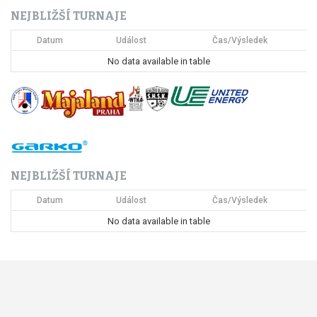
NEJBLIŽŠÍ TURNAJE
e
Datum
Událost
Čas/Výsledek
p
No data available in table
r
o
p
ř
NEJBLIŽŠÍ TURNAJE
í
Datum
Událost
Čas/Výsledek
s
No data available in table
p
ě
v