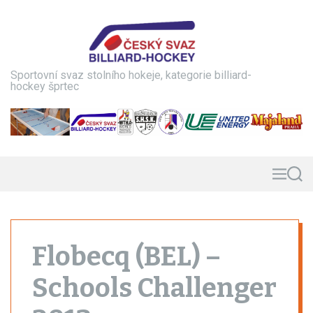
S
k
i
p
t
Sportovní svaz stolního hokeje, kategorie billiard-
o
hockey šprtec
c
o
n
t
e
n
M
S
e
e
t
n
a
u
r
c
h
Flobecq (BEL) –
Schools Challenger