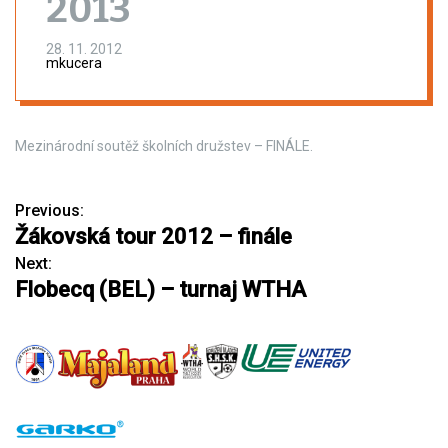
2013
28. 11. 2012
mkucera
Mezinárodní soutěž školních družstev – FINÁLE.
Previous:
N
Žákovská tour 2012 – finále
a
Next:
Flobecq (BEL) – turnaj WTHA
v
i
g
a
c