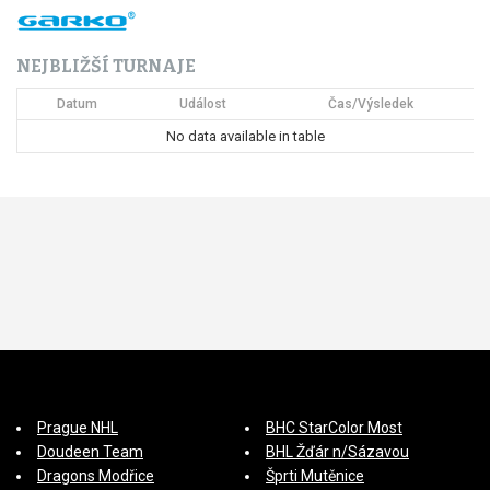
ř
NEJBLIŽŠÍ TURNAJE
í
Datum
Událost
Čas/Výsledek
s
No data available in table
p
ě
v
e
k
Prague NHL
BHC StarColor Most
Doudeen Team
BHL Žďár n/Sázavou
Dragons Modřice
Šprti Mutěnice