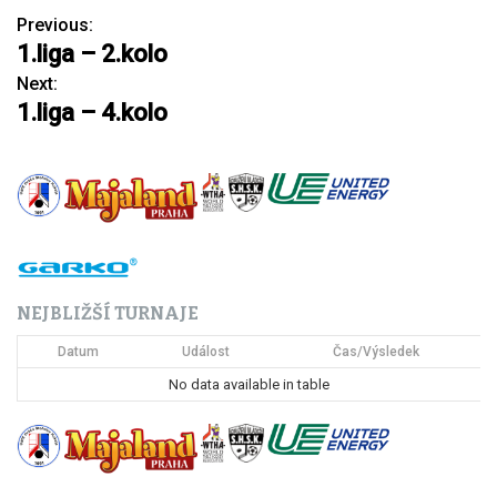
Previous:
N
1.liga – 2.kolo
a
Next:
1.liga – 4.kolo
v
i
g
a
c
NEJBLIŽŠÍ TURNAJE
e
Datum
Událost
Čas/Výsledek
p
No data available in table
r
o
p