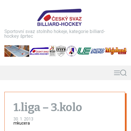
S
k
i
p
t
Sportovní svaz stolního hokeje, kategorie billiard-
o
hockey šprtec
c
o
n
t
e
n
M
S
e
e
t
n
a
u
r
c
h
1.liga – 3.kolo
30. 1. 2013
mkucera