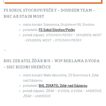
FS SOKOL STOCHOV/PEČKY – DOUDEEN TEAM –
BHC AB STAIN MOST
místo konání: Sokolovna, Družstevní 90, Stochov
pořadatel:
FS Sokol Stochov/Pečky
pořadí zápasů:
STOCHOV/
PEČKY – DOUDEEN, MOST
– DOUDEEN, MOST – STOCHOV/PEČKY
—
BHL ZEKATEL ŽĎÁR N/S – WIP REKLAMA D.VODA
– SHC BIZONI UHERČICE
místo konání: Malá tělocvična, ZŠ Švermova 4, Žďár
nad Sázavou
pořadatel:
BHL ZEKATEL Žďár nad Sázavou
pořadí zápasů:
ŽĎÁR – D.VODA, D.VODA – UHERČICE,
ŽĎÁR – UHERČICE