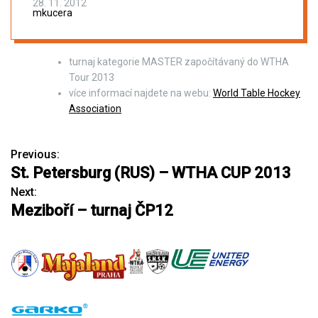
28. 11. 2012
mkucera
turnaj kategorie MASTER započítávaný do WTHA
Tour 2013
více informací najdete na webu:
World Table Hockey
Association
Previous:
N
St. Petersburg (RUS) – WTHA CUP 2013
a
Next:
Meziboří – turnaj ČP12
v
i
g
a