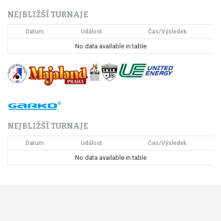
c
NEJBLIŽŠÍ TURNAJE
e
Datum
Událost
Čas/Výsledek
p
No data available in table
r
o
p
ř
NEJBLIŽŠÍ TURNAJE
í
Datum
Událost
Čas/Výsledek
s
No data available in table
p
ě
v