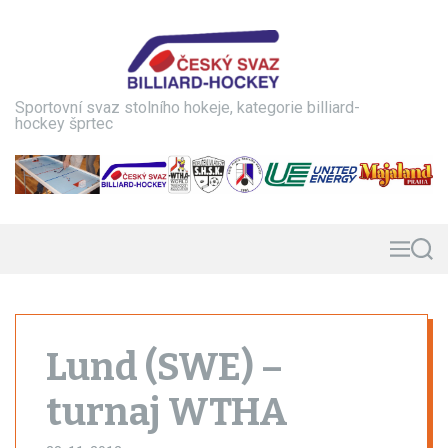
S
k
i
p
t
Sportovní svaz stolního hokeje, kategorie billiard-
o
hockey šprtec
c
o
n
t
e
n
M
S
e
e
t
n
a
u
r
c
h
Lund (SWE) –
turnaj WTHA