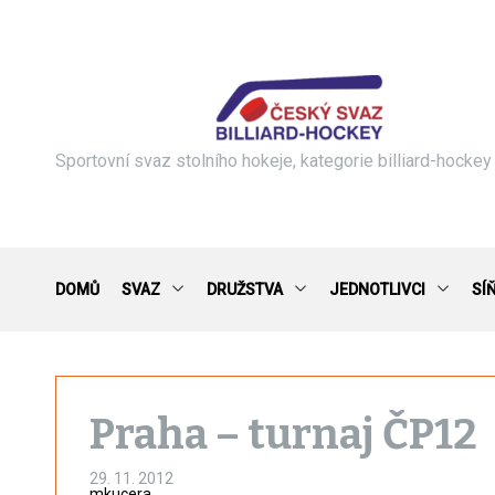
S
k
i
p
t
o
c
Sportovní svaz stolního hokeje, kategorie billiard-hockey
o
n
t
e
n
DOMŮ
SVAZ
DRUŽSTVA
JEDNOTLIVCI
SÍ
t
Praha – turnaj ČP12
29. 11. 2012
mkucera