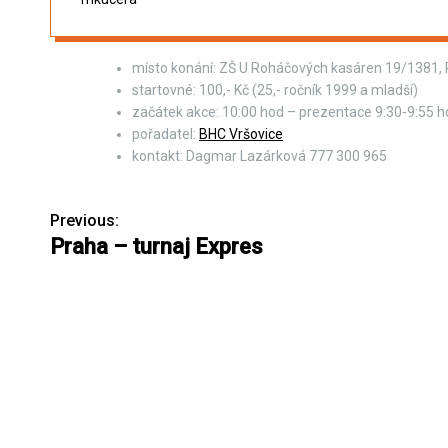
místo konání: ZŠ U Roháčových kasáren 19/1381,
startovné: 100,- Kč (25,- ročník 1999 a mladší)
začátek akce: 10:00 hod – prezentace 9:30-9:55 h
pořadatel:
BHC Vršovice
kontakt: Dagmar Lazárková 777 300 965
Previous:
N
Praha – turnaj Expres
a
v
i
g
a