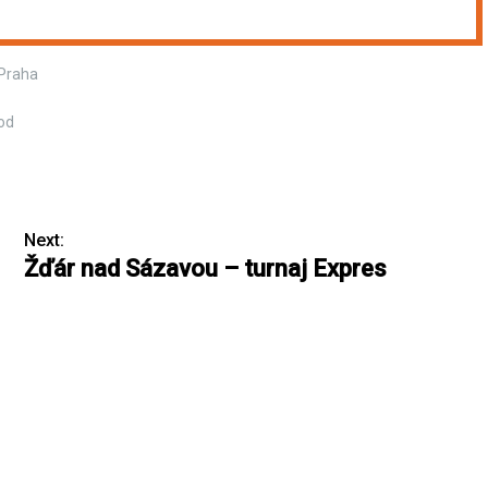
 Praha
od
Next:
Žďár nad Sázavou – turnaj Expres