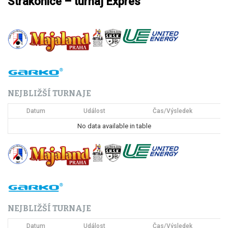
Strakonice – turnaj Expres
v
i
g
a
c
NEJBLIŽŠÍ TURNAJE
e
Datum
Událost
Čas/Výsledek
p
No data available in table
r
o
p
ř
NEJBLIŽŠÍ TURNAJE
í
Datum
Událost
Čas/Výsledek