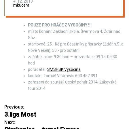
4. 12. 2013
mkucera
POUZE PRO HRÁČE Z VYSOČINY !!!
místo konání: Základní škola, Švermova 4, Žďár nad
Sáz.
startovné: 25,- Kč pro účastníky přípravky (Žďár n.S. a
Nové Veselí), 50,- pro ostatní
začátek akce: 9:30 hod – prezentace 09:15-09:30
hod
pořadatel:
SMSHSK Vysočina
kontakt: Tomáš Vítámvás 603 457 391
zařazení do soutěží: Český pohár 2014, Žákovská
tour 2014
Previous:
N
3.liga Most
a
Next: