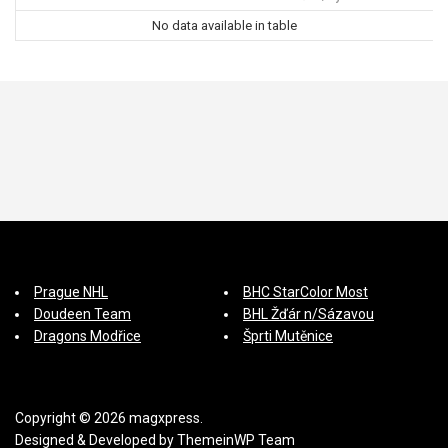
s
No data available in table
p
ě
v
e
k
Prague NHL
BHC StarColor Most
Doudeen Team
BHL Žďár n/Sázavou
Dragons Modřice
Šprti Mutěnice
Copyright © 2026 magxpress.
Designed & Developed by
ThemeinWP Team