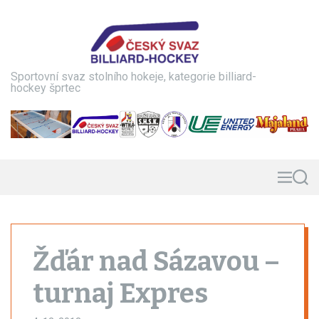
S
k
i
p
t
Sportovní svaz stolního hokeje, kategorie billiard-
o
hockey šprtec
c
o
n
t
e
n
M
S
e
e
t
n
a
u
r
c
h
Žďár nad Sázavou –
turnaj Expres