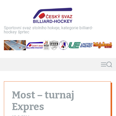
S
k
i
p
t
Sportovní svaz stolního hokeje, kategorie billiard-
o
hockey šprtec
c
o
n
t
e
n
M
S
e
e
t
n
a
u
r
c
h
Most – turnaj
Expres