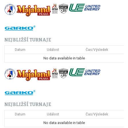
g
a
c
NEJBLIŽŠÍ TURNAJE
e
Datum
Událost
Čas/Výsledek
p
No data available in table
r
o
p
ř
NEJBLIŽŠÍ TURNAJE
í
Datum
Událost
Čas/Výsledek
s
No data available in table