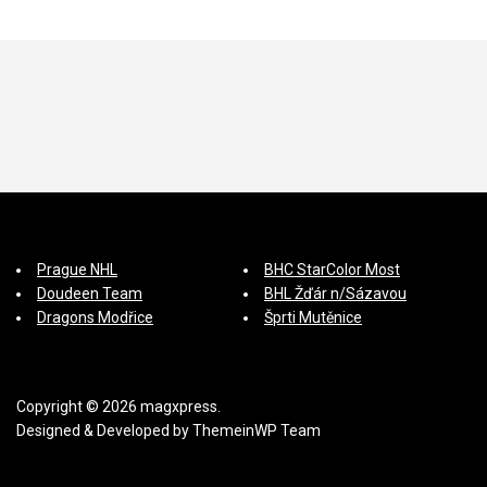
p
ě
v
e
k
Prague NHL
BHC StarColor Most
Doudeen Team
BHL Žďár n/Sázavou
Dragons Modřice
Šprti Mutěnice
Copyright © 2026 magxpress.
Designed & Developed by
ThemeinWP Team