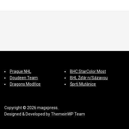
p
ě
v
e
k
Prague NHL
BHC StarColor Most
Doudeen Team
BHL Žďár n/Sázavou
Dragons Modřice
Šprti Mutěnice
Copyright © 2026 magxpress.
Designed & Developed by
ThemeinWP Team