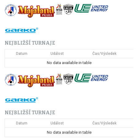
g
a
c
NEJBLIŽŠÍ TURNAJE
e
Datum
Událost
Čas/Výsledek
p
No data available in table
r
o
p
ř
NEJBLIŽŠÍ TURNAJE
í
Datum
Událost
Čas/Výsledek
s
No data available in table