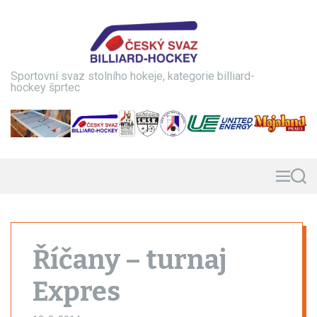
S
k
i
p
t
Sportovní svaz stolního hokeje, kategorie billiard-
o
hockey šprtec
c
o
n
t
e
n
M
S
e
e
t
n
a
u
r
c
h
Říčany – turnaj
Expres