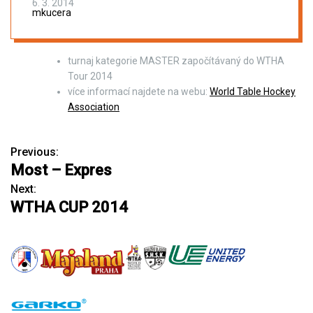
6. 3. 2014
mkucera
turnaj kategorie MASTER započítávaný do WTHA
Tour 2014
více informací najdete na webu:
World Table Hockey
Association
Previous:
N
Most – Expres
a
Next:
WTHA CUP 2014
v
i
g
a