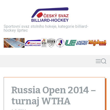
S
k
i
p
t
Sportovní svaz stolního hokeje, kategorie billiard-
o
hockey šprtec
c
o
n
t
e
n
M
S
e
e
t
n
a
u
r
c
h
Russia Open 2014 –
turnaj WTHA