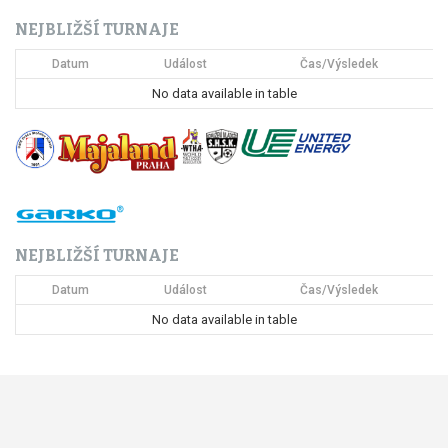
c
NEJBLIŽŠÍ TURNAJE
e
Datum
Událost
Čas/Výsledek
p
No data available in table
r
o
p
ř
NEJBLIŽŠÍ TURNAJE
í
Datum
Událost
Čas/Výsledek
s
No data available in table
p
ě
v