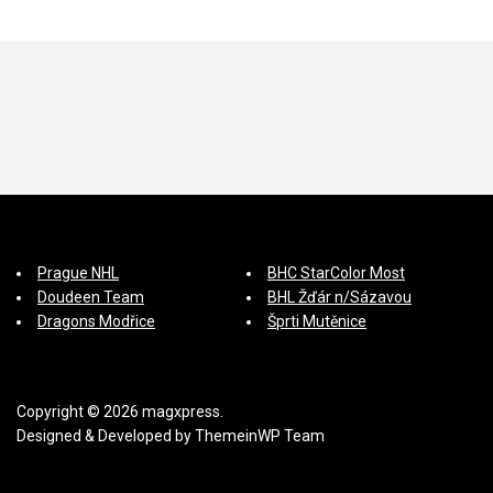
p
ě
v
e
k
Prague NHL
BHC StarColor Most
Doudeen Team
BHL Žďár n/Sázavou
Dragons Modřice
Šprti Mutěnice
Copyright © 2026 magxpress.
Designed & Developed by
ThemeinWP Team