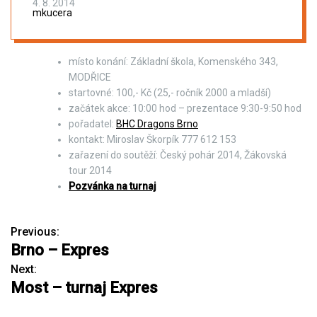
4. 8. 2014
mkucera
místo konání: Základní škola, Komenského 343,
MODŘICE
startovné: 100,- Kč (25,- ročník 2000 a mladší)
začátek akce: 10:00 hod – prezentace 9:30-9:50 hod
pořadatel:
BHC Dragons Brno
kontakt: Miroslav Škorpík 777 612 153
zařazení do soutěží: Český pohár 2014, Žákovská
tour 2014
Pozvánka na turnaj
Previous:
N
Brno – Expres
a
Next:
Most – turnaj Expres
v
i