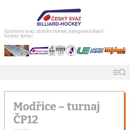
S
k
i
p
t
Sportovní svaz stolního hokeje, kategorie billiard-
o
hockey šprtec
c
o
n
t
e
n
M
S
e
e
t
n
a
u
r
c
h
Modřice – turnaj
ČP12