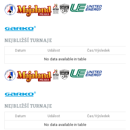
g
a
c
NEJBLIŽŠÍ TURNAJE
e
Datum
Událost
Čas/Výsledek
p
No data available in table
r
o
p
ř
NEJBLIŽŠÍ TURNAJE
í
Datum
Událost
Čas/Výsledek
s
No data available in table