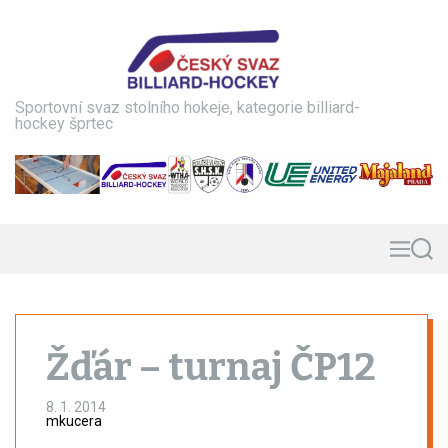
S
k
i
p
t
Sportovní svaz stolního hokeje, kategorie billiard-
o
hockey šprtec
c
o
n
t
e
n
M
S
e
e
t
n
a
u
r
c
h
Žďár – turnaj ČP12
8. 1. 2014
mkucera