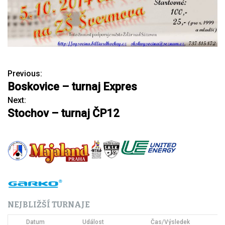
Previous:
N
Boskovice – turnaj Expres
a
Next:
Stochov – turnaj ČP12
v
i
g
a
c
NEJBLIŽŠÍ TURNAJE
e
Datum
Událost
Čas/Výsledek