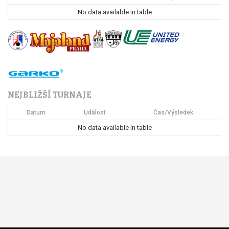
p
No data available in table
r
o
p
ř
NEJBLIŽŠÍ TURNAJE
í
Datum
Událost
Čas/Výsledek
s
No data available in table
p
ě
v
e
k