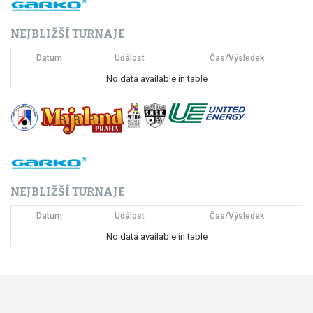
c
NEJBLIŽŠÍ TURNAJE
e
Datum
Událost
Čas/Výsledek
p
No data available in table
r
o
p
ř
NEJBLIŽŠÍ TURNAJE
í
Datum
Událost
Čas/Výsledek
s
No data available in table
p
ě
v