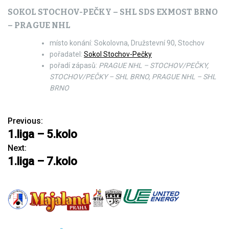
SOKOL STOCHOV-PEČKY – SHL SDS EXMOST BRNO
– PRAGUE NHL
místo konání: Sokolovna, Družstevní 90, Stochov
pořadatel:
Sokol Stochov-Pečky
pořadí zápasů:
PRAGUE NHL – STOCHOV/PEČKY,
STOCHOV/PEČKY – SHL BRNO, PRAGUE NHL – SHL
BRNO
Previous:
N
1.liga – 5.kolo
a
Next:
1.liga – 7.kolo
v
i
g
a