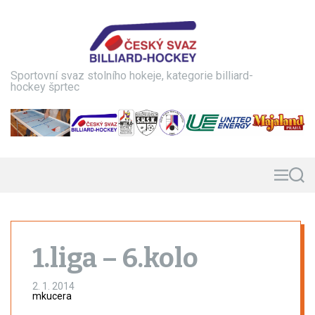
S
k
i
p
t
Sportovní svaz stolního hokeje, kategorie billiard-
o
hockey šprtec
c
o
n
t
e
n
M
S
e
e
t
n
a
u
r
c
h
1.liga – 6.kolo
2. 1. 2014
mkucera