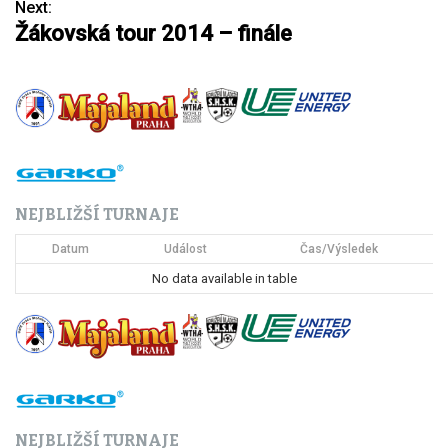
Next:
Žákovská tour 2014 – finále
v
i
g
a
c
NEJBLIŽŠÍ TURNAJE
e
Datum
Událost
Čas/Výsledek
p
No data available in table
r
o
p
ř
NEJBLIŽŠÍ TURNAJE