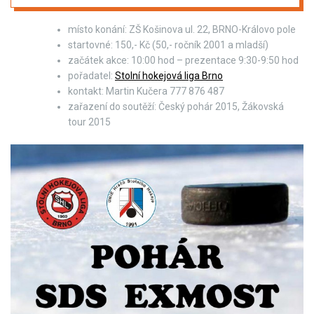
místo konání: ZŠ Košinova ul. 22, BRNO-Královo pole
startovné: 150,- Kč (50,- ročník 2001 a mladší)
začátek akce: 10:00 hod – prezentace 9:30-9:50 hod
pořadatel:
Stolní hokejová liga Brno
kontakt: Martin Kučera 777 876 487
zařazení do soutěží: Český pohár 2015, Žákovská
tour 2015