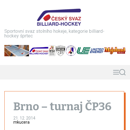
S
k
i
p
t
Sportovní svaz stolního hokeje, kategorie billiard-
o
hockey šprtec
c
o
n
t
e
n
M
S
e
e
t
n
a
u
r
c
h
Brno – turnaj ČP36
21. 12. 2014
mkucera