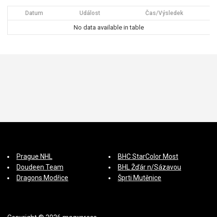
í
Datum
Událost
Čas/Výsledek
s
No data available in table
p
ě
v
e
k
Prague NHL
BHC StarColor Most
Doudeen Team
BHL Žďár n/Sázavou
Dragons Modřice
Šprti Mutěnice