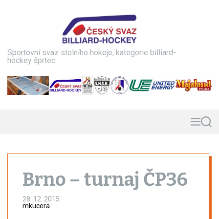
S
k
i
p
t
Sportovní svaz stolního hokeje, kategorie billiard-
o
hockey šprtec
c
o
n
t
e
n
M
S
e
e
t
n
a
u
r
c
h
Brno – turnaj ČP36
28. 12. 2015
mkucera