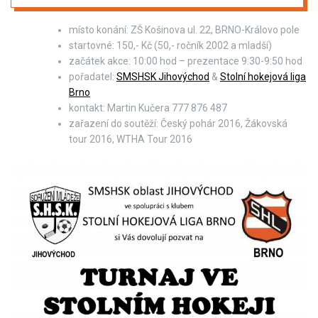
místo konání: ZŠ Košinova ul. 22, BRNO-Královo pole
startovné: 150,- Kč (50,- ročník 2002 a mladší)
začátek akce: 10:00 hod – prezentace 9:30-9:50 hod
pořadatel:
SMSHSK Jihovýchod
&
Stolní hokejová liga
Brno
kontakt: Martin Kučera 777 876 487
zařazení do soutěží: Český pohár 2016, Žákovská
tour 2016, WTHA Tour 2016