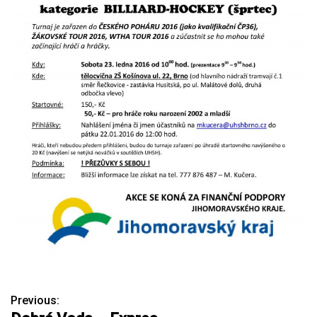
Previous:
N