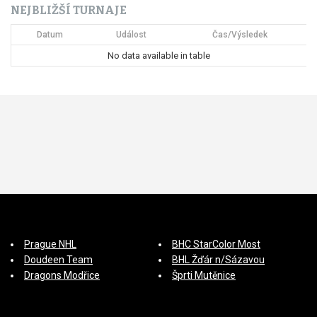
NEJBLIŽŠÍ TURNAJE
í
Datum
Událost
Čas/Výsledek
s
No data available in table
p
ě
v
e
k
Prague NHL
BHC StarColor Most
Doudeen Team
BHL Žďár n/Sázavou
Dragons Modřice
Šprti Mutěnice