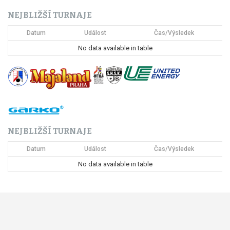
c
NEJBLIŽŠÍ TURNAJE
e
Datum
Událost
Čas/Výsledek
p
No data available in table
r
o
p
ř
NEJBLIŽŠÍ TURNAJE
í
Datum
Událost
Čas/Výsledek
s
No data available in table
p
ě
v