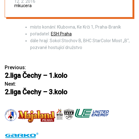
12. 2. 2016
mkucera
místo konání: Klubovna, Ke Krči 1, Praha-Braník
pořadatel:
ESH Praha
dále hrají: Sokol Stochov B, BHC StarColor Most „B“,
pozvané hostující družstvo
Previous:
N
2.liga Čechy – 1.kolo
a
Next:
2.liga Čechy – 3.kolo
v
i
g
a