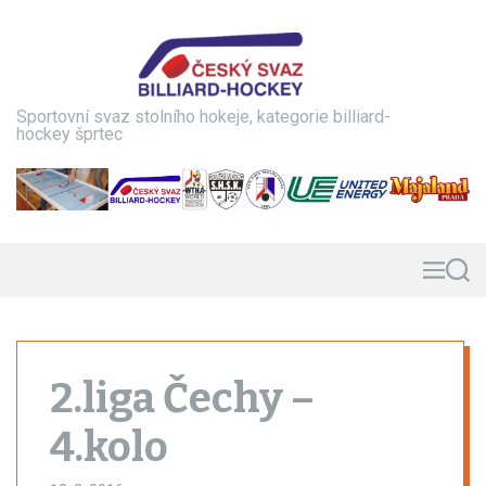
S
k
i
p
t
Sportovní svaz stolního hokeje, kategorie billiard-
o
hockey šprtec
c
o
n
t
e
n
M
S
e
e
t
n
a
u
r
c
h
2.liga Čechy –
4.kolo