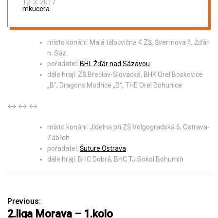
12. 3. 2017
mkucera
místo konání: Malá tělocvična 4.ZŠ, Švermova 4, Žďár
n. Sáz.
pořadatel:
BHL Žďár nad Sázavou
dále hrají: ZŠ Břeclav-Slovácká, BHK Orel Boskovice
„B“, Dragons Modřice „B“, THE Orel Bohunice
↔ ↔ ↔
místo konání: Jídelna při ZŠ Volgogradská 6, Ostrava-
Zábřeh
pořadatel:
Šuture Ostrava
dále hrají: BHC Dobrá, BHC TJ Sokol Bohumín
Previous:
N
2.liga Morava – 1.kolo