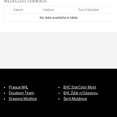
NEJBLIŽŠÍ TURNAJE
í
Datum
Událost
Čas/Výsledek
s
No data available in table
p
ě
v
e
k
Prague NHL
BHC StarColor Most
Doudeen Team
BHL Žďár n/Sázavou
Dragons Modřice
Šprti Mutěnice