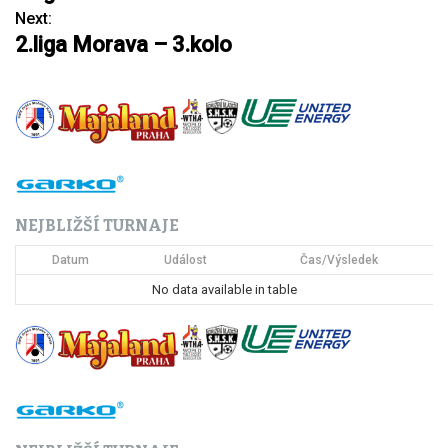
a
Next:
2.liga Morava – 3.kolo
v
i
g
a
c
NEJBLIŽŠÍ TURNAJE
e
Datum
Událost
Čas/Výsledek
p
No data available in table
r
o
p
ř