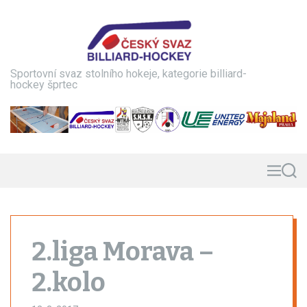
S
k
i
p
t
Sportovní svaz stolního hokeje, kategorie billiard-
o
hockey šprtec
c
o
n
t
e
n
M
S
e
e
t
n
a
u
r
c
h
2.liga Morava –
2.kolo